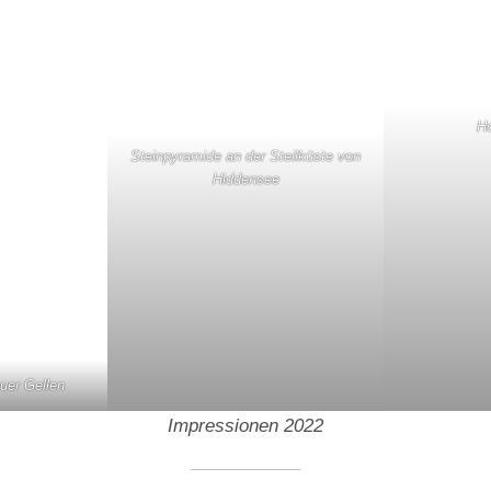
Ho
Steinpyramide an der Steilküste von
Hiddensee
uer Gellen
Impressionen 2022