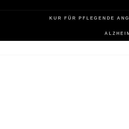
Skip
LEBEN MIT ALZHEIMER
PERIFAIR
to
KUR FÜR PFLEGENDE AN
content
ALZHEI