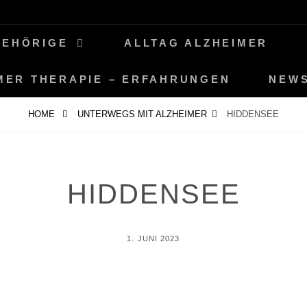
GEHÖRIGE
ALLTAG ALZHEIMER
MER THERAPIE – ERFAHRUNGEN
NEW
HOME
UNTERWEGS MIT ALZHEIMER
HIDDENSEE
HIDDENSEE
POSTED
1. JUNI 2023
ON
BY
P
E
R
I