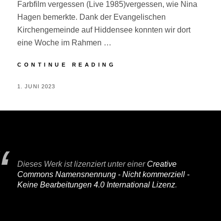
Farbfilm vergessen (Live 1985)vergessen, wie Nina
Hagen bemerkte. Dank der Evangelischen
Kirchengemeinde auf Hiddensee konnten wir dort
eine Woche im Rahmen …
HIDDENSEE
CONTINUE READING
POSTED
BY
1. JUNI 2023
P
ON
E
R
I
F
A
Dieses Werk ist lizenziert unter einer
Creative
I
Commons Namensnennung - Nicht kommerziell -
R
Keine Bearbeitungen 4.0 International Lizenz
.