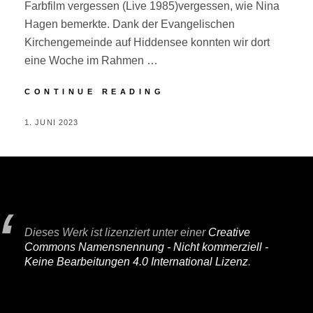
Farbfilm vergessen (Live 1985)vergessen, wie Nina
Hagen bemerkte. Dank der Evangelischen
Kirchengemeinde auf Hiddensee konnten wir dort
eine Woche im Rahmen …
HIDDENSEE
CONTINUE READING
POSTED
BY
1. JUNI 2023
P
ON
E
R
I
F
A
Dieses Werk ist lizenziert unter einer
Creative
I
Commons Namensnennung - Nicht kommerziell -
R
Keine Bearbeitungen 4.0 International Lizenz
.