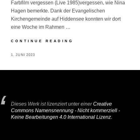
Farbfilm vergessen (Live 1985)vergessen, wie Nina
Hagen bemerkte. Dank der Evangelischen
Kirchengemeinde auf Hiddensee konnten wir dort
eine Woche im Rahmen …
HIDDENSEE
CONTINUE READING
POSTED
BY
1. JUNI 2023
P
ON
E
R
I
F
A
Dieses Werk ist lizenziert unter einer
Creative
I
Commons Namensnennung - Nicht kommerziell -
R
Keine Bearbeitungen 4.0 International Lizenz
.