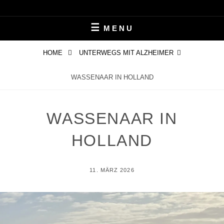
Skip
LEBEN MIT ALZHEIMER
PERIFAIR
to
MENU
content
HOME
UNTERWEGS MIT ALZHEIMER
WASSENAAR IN HOLLAND
WASSENAAR IN
HOLLAND
POSTED
11. MÄRZ 2026
ON
BY
P
E
R
I