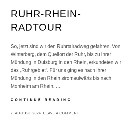
RUHR-RHEIN-
RADTOUR
So, jetzt sind wir den Ruhrtalradweg gefahren. Von
Winterberg, dem Quellort der Ruhr, bis zu ihrer
Mündung in Duisburg in den Rhein, erkundeten wir
das „Ruhrgebiet“. Für uns ging es nach ihrer
Mündung in den Rhein stromaufwärts bis nach
Monheim am Rhein. …
RUHR-
CONTINUE READING
RHEIN-
RADTOUR
POSTED
BY
7. AUGUST 2024
P
LEAVE A COMMENT
ON
E
R