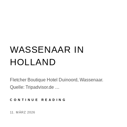
WASSENAAR IN
HOLLAND
Fletcher Boutique Hotel Duinoord, Wassenaar.
Quelle: Tripadvisor.de …
WASSENAAR
CONTINUE READING
IN
HOLLAND
POSTED
BY
11. MÄRZ 2026
P
ON
E