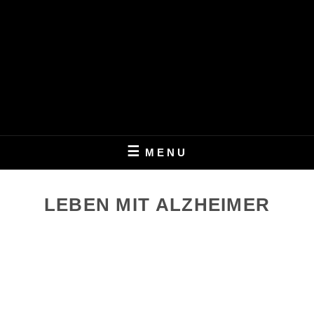
Skip
to
content
LEBEN MIT ALZHEIMER
PERIFAIR
MENU
LEBEN MIT ALZHEIMER