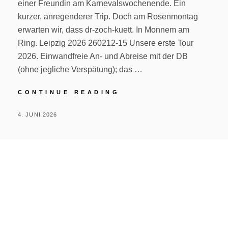
einer Freundin am Karnevalswochenende. Ein
kurzer, anregenderer Trip. Doch am Rosenmontag
erwarten wir, dass dr-zoch-kuett. In Monnem am
Ring. Leipzig 2026 260212-15 Unsere erste Tour
2026. Einwandfreie An- und Abreise mit der DB
(ohne jegliche Verspätung); das …
KARNEVALSTRIPP
CONTINUE READING
POSTED
BY
4. JUNI 2026
P
ON
E
T
E
R
R
I
S
C