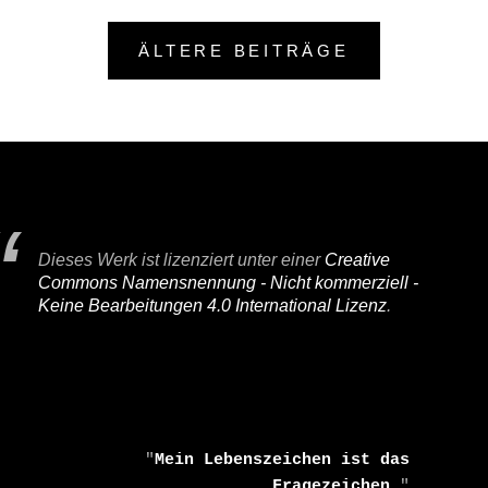
I
F
Beitragsnavigation
ÄLTERE BEITRÄGE
A
I
R
Dieses Werk ist lizenziert unter einer
Creative
Commons Namensnennung - Nicht kommerziell -
Keine Bearbeitungen 4.0 International Lizenz
.
    "
Mein Lebenszeichen ist das 
Fragezeichen.
" 
