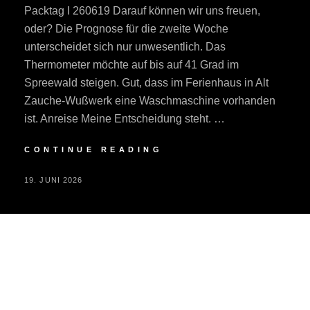
Packtag I 260619 Darauf können wir uns freuen,
oder? Die Prognose für die zweite Woche
unterscheidet sich nur unwesentlich. Das
Thermometer möchte auf bis auf 41 Grad im
Spreewald steigen. Gut, dass im Ferienhaus in Alt
Zauche-Wußwerk eine Waschmaschine vorhanden
ist. Anreise Meine Entscheidung steht. …
SPREEWALD
CONTINUE READING
POSTED
BY
19. JUNI 2026
P
ON
E
R
I
F
A
I