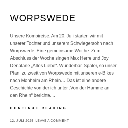
WORPSWEDE
Unsere Kombireise. Am 20. Juli starten wir mit
unserer Tochter und unserem Schwiegersohn nach
Worpswede. Eine gemeinsame Woche. Zum
Abschluss der Woche singen Max Herre und Joy
Denalane „Alles Liebe“. Wunderbar. Später, so unser
Plan, zu zweit von Worpswede mit unseren e-Bikes
nach Monheim am Rhein… Das ist eine andere
Geschichte von der ich unter „Von der Hamme an
den Rhein“ berichte. …
WORPSWEDE
CONTINUE READING
POSTED
BY
12. JULI 2025
P
LEAVE A COMMENT
ON