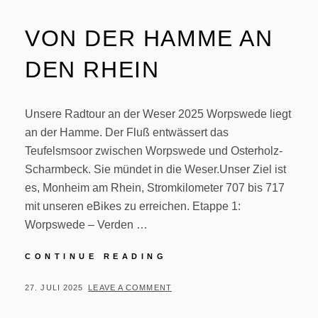
VON DER HAMME AN
DEN RHEIN
Unsere Radtour an der Weser 2025 Worpswede liegt
an der Hamme. Der Fluß entwässert das
Teufelsmsoor zwischen Worpswede und Osterholz-
Scharmbeck. Sie mündet in die Weser.Unser Ziel ist
es, Monheim am Rhein, Stromkilometer 707 bis 717
mit unseren eBikes zu erreichen. Etappe 1:
Worpswede – Verden …
VON
CONTINUE READING
DER
HAMME
POSTED
BY
27. JULI 2025
P
LEAVE A COMMENT
AN
ON
E
DEN