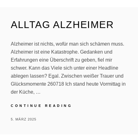
ALLTAG ALZHEIMER
Alzheimer ist nichts, wofür man sich schämen muss.
Alzheimer ist eine Katastrophe. Gedanken und
Erfahrungen eine Überschrift zu geben, fiel mir
schwer. Kann das Viele sich unter einer Headline
ablegen lassen? Egal. Zwischen weißer Trauer und
Glücksmomente 260718 Ich stand heute Vormittag in
der Küche, …
ALLTAG
CONTINUE READING
ALZHEIMER
POSTED
BY
5. MÄRZ 2025
P
ON
E
R