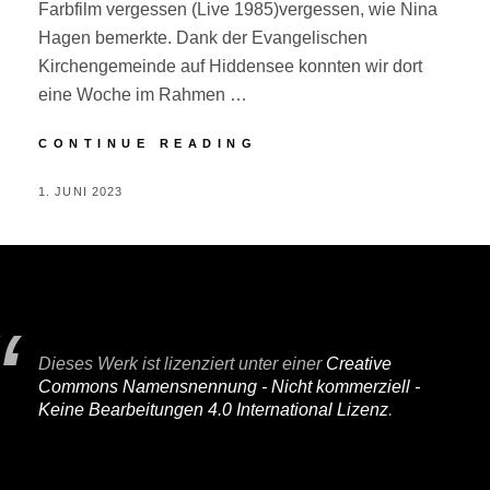
Farbfilm vergessen (Live 1985)vergessen, wie Nina
Hagen bemerkte. Dank der Evangelischen
Kirchengemeinde auf Hiddensee konnten wir dort
eine Woche im Rahmen …
HIDDENSEE
CONTINUE READING
POSTED
BY
1. JUNI 2023
P
ON
E
R
I
F
A
Dieses Werk ist lizenziert unter einer
Creative
I
Commons Namensnennung - Nicht kommerziell -
R
Keine Bearbeitungen 4.0 International Lizenz
.