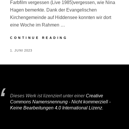
Farbfilm vergessen (Live 1985)vergessen, wie Nina
Hagen bemerkte. Dank der Evangelischen
Kirchengemeinde auf Hiddensee konnten wir dort
eine Woche im Rahmen …
HIDDENSEE
CONTINUE READING
POSTED
BY
1. JUNI 2023
P
ON
E
R
I
F
A
Dieses Werk ist lizenziert unter einer
Creative
I
Commons Namensnennung - Nicht kommerziell -
R
Keine Bearbeitungen 4.0 International Lizenz
.