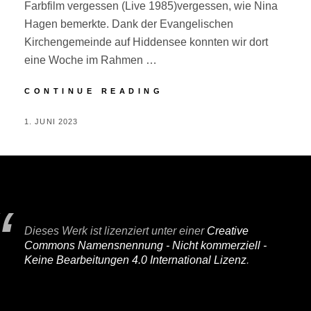
Farbfilm vergessen (Live 1985)vergessen, wie Nina
Hagen bemerkte. Dank der Evangelischen
Kirchengemeinde auf Hiddensee konnten wir dort
eine Woche im Rahmen …
HIDDENSEE
CONTINUE READING
POSTED
BY
1. JUNI 2023
P
ON
E
R
I
F
A
Dieses Werk ist lizenziert unter einer
Creative
I
Commons Namensnennung - Nicht kommerziell -
R
Keine Bearbeitungen 4.0 International Lizenz
.