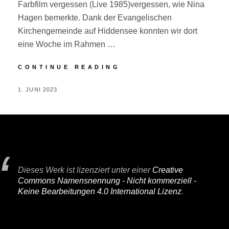
Farbfilm vergessen (Live 1985)vergessen, wie Nina
Hagen bemerkte. Dank der Evangelischen
Kirchengemeinde auf Hiddensee konnten wir dort
eine Woche im Rahmen …
HIDDENSEE
CONTINUE READING
POSTED
BY
1. JUNI 2023
P
ON
E
R
I
F
A
Dieses Werk ist lizenziert unter einer
Creative
I
Commons Namensnennung - Nicht kommerziell -
R
Keine Bearbeitungen 4.0 International Lizenz
.