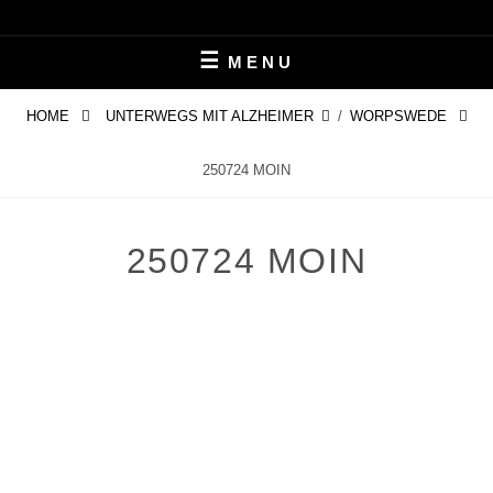
Skip
LEBEN MIT ALZHEIMER
PERIFAIR
to
MENU
content
HOME
UNTERWEGS MIT ALZHEIMER
/
WORPSWEDE
250724 MOIN
250724 MOIN