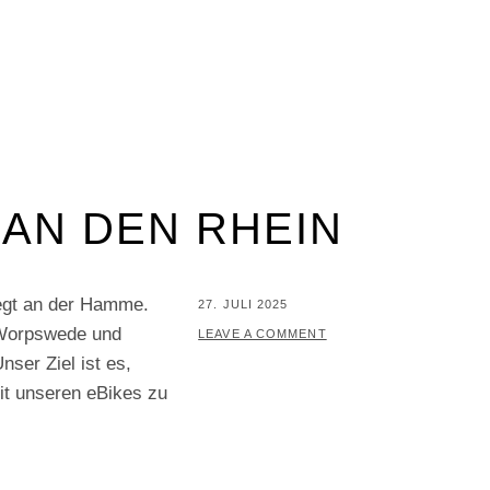
AN DEN RHEIN
egt an der Hamme.
POSTED
27. JULI 2025
 Worpswede und
ON
BY
P
LEAVE A COMMENT
ser Ziel ist es,
E
t unseren eBikes zu
R
I
F
A