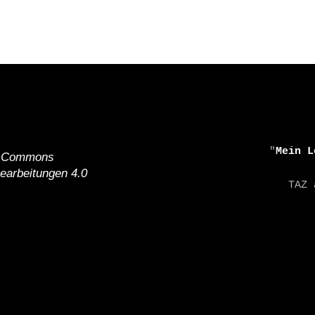
DER
HAMME
AN
DEN
RHEIN
    "
Mein L
e Commons
earbeitungen 4.0
    