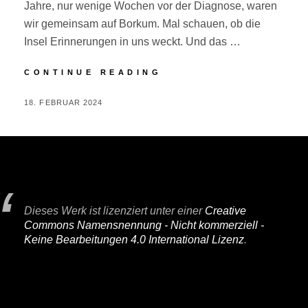
Jahre, nur wenige Wochen vor der Diagnose, waren
wir gemeinsam auf Borkum. Mal schauen, ob die
Insel Erinnerungen in uns weckt. Und das …
BORKUM
CONTINUE READING
POSTED
BY
18. FEBRUAR 2024
P
ON
E
R
I
F
A
Dieses Werk ist lizenziert unter einer
Creative
I
Commons Namensnennung - Nicht kommerziell -
R
Keine Bearbeitungen 4.0 International Lizenz
.