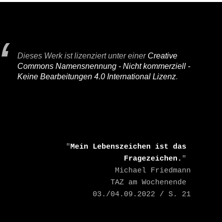
R
RHEIN
I
F
A
Dieses Werk ist lizenziert unter einer
Creative
I
Commons Namensnennung - Nicht kommerziell -
R
Keine Bearbeitungen 4.0 International Lizenz
.
    "
Mein Lebenszeichen ist das 
Fragezeichen.
" 

    Michael Friedmann

    TAZ am Wochenende 
03./04.09.2022 / S. 21