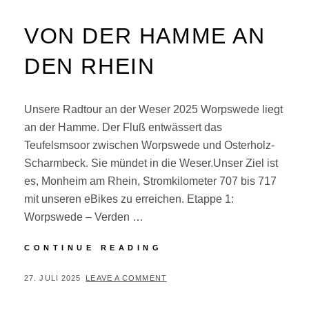
VON DER HAMME AN
DEN RHEIN
Unsere Radtour an der Weser 2025 Worpswede liegt
an der Hamme. Der Fluß entwässert das
Teufelsmsoor zwischen Worpswede und Osterholz-
Scharmbeck. Sie mündet in die Weser.Unser Ziel ist
es, Monheim am Rhein, Stromkilometer 707 bis 717
mit unseren eBikes zu erreichen. Etappe 1:
Worpswede – Verden …
VON
CONTINUE READING
DER
HAMME
POSTED
BY
27. JULI 2025
P
LEAVE A COMMENT
AN
ON
E
DEN