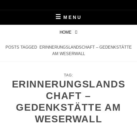
Skip
LEBEN MIT ALZHEIMER
PERIFAIR
to
MENU
content
HOME
POSTS TAGGED
ERINNERUNGSLANDSCHAFT – GEDENKSTÄTTE
AM WESERWALL
TAG:
ERINNERUNGSLANDS
CHAFT –
GEDENKSTÄTTE AM
WESERWALL