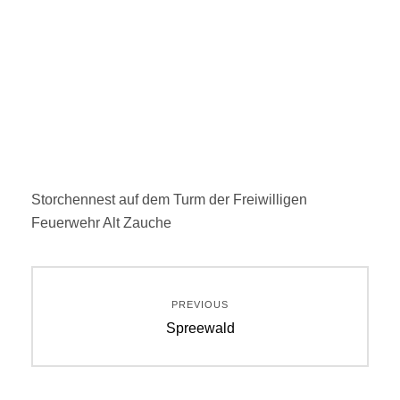
Storchennest auf dem Turm der Freiwilligen
Feuerwehr Alt Zauche
Beitragsnavigation
PREVIOUS
Previous
Spreewald
post: