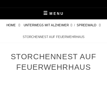
Skip
LEBEN MIT ALZHEIMER
PERIFAIR
to
MENU
content
HOME
UNTERWEGS MIT ALZHEIMER
/
SPREEWALD
STORCHENNEST AUF FEUERWEHRHAUS
STORCHENNEST AUF
FEUERWEHRHAUS