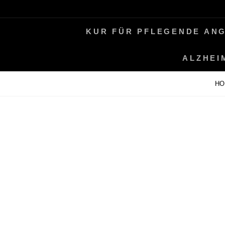
Skip
LEBEN MIT ALZHEIMER
PERIFAIR
to
KUR FÜR PFLEGENDE AN
content
ALZHEI
H