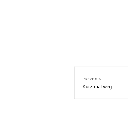
Beitragsnavi
PREVIOUS
Previous
Kurz mal weg
post: