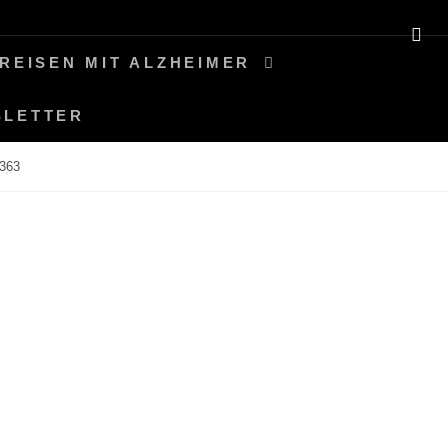
SE
REISEN MIT ALZHEIMER
SLETTER
363