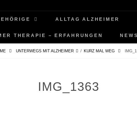
GEHÖRIGE
ALLTAG ALZHEIMER
MER THERAPIE – ERFAHRUNGEN
NEW
OME
UNTERWEGS MIT ALZHEIMER
/
KURZ MAL WEG
IMG_1
IMG_1363