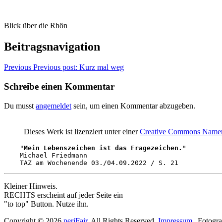
Blick über die Rhön
Beitragsnavigation
Previous
Previous post:
Kurz mal weg
Schreibe einen Kommentar
Du musst
angemeldet
sein, um einen Kommentar abzugeben.
Dieses Werk ist lizenziert unter einer
Creative Commons Namensn
    "
Mein Lebenszeichen ist das Fragezeichen.
" 

    Michael Friedmann

    TAZ am Wochenende 03./04.09.2022 / S. 21
Kleiner Hinweis.
RECHTS erscheint auf jeder Seite ein
"to top" Button. Nutze ihn.
Copyright © 2026
periFair
. All Rights Reserved.
Impressum
| Fotogra