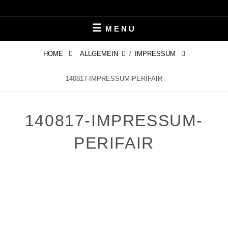
Skip
LEBEN MIT ALZHEIMER
PERIFAIR
to
MENU
content
HOME
ALLGEMEIN
/
IMPRESSUM
140817-IMPRESSUM-PERIFAIR
140817-IMPRESSUM-
PERIFAIR