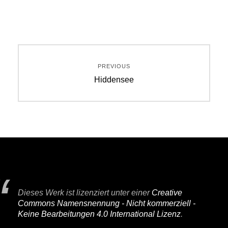
Beitragsnavigation
PREVIOUS
Previous
Hiddensee
post:
Dieses Werk ist lizenziert unter einer
Creative
Commons Namensnennung - Nicht kommerziell -
Keine Bearbeitungen 4.0 International Lizenz
.