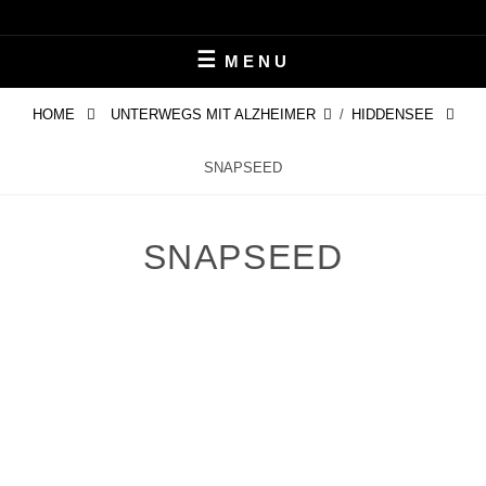
Skip
LEBEN MIT ALZHEIMER
PERIFAIR
to
MENU
content
HOME
UNTERWEGS MIT ALZHEIMER
/
HIDDENSEE
SNAPSEED
SNAPSEED