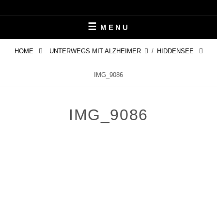
Skip
LEBEN MIT ALZHEIMER
PERIFAIR
to
MENU
content
HOME
UNTERWEGS MIT ALZHEIMER
/
HIDDENSEE
IMG_9086
IMG_9086