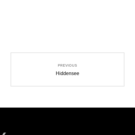
Beitragsnavigation
PREVIOUS
Previous
Hiddensee
post: