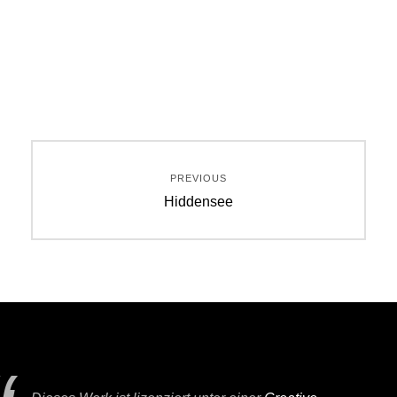
Beitragsnavigation
PREVIOUS
Previous
Hiddensee
post: