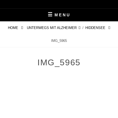
Skip
LEBEN MIT ALZHEIMER
PERIFAIR
to
MENU
content
HOME
UNTERWEGS MIT ALZHEIMER
/
HIDDENSEE
IMG_5965
IMG_5965