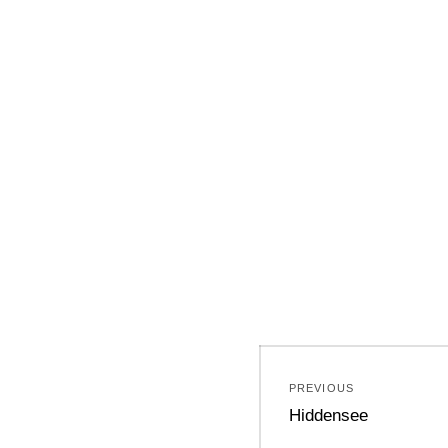
Beitragsnavi
PREVIOUS
Previous
Hiddensee
post: