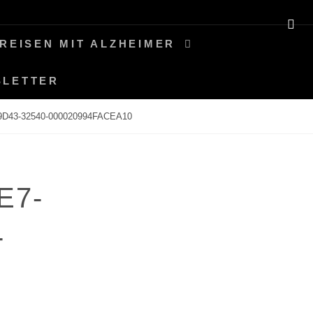
SE
REISEN MIT ALZHEIMER
SLETTER
9D43-32540-000020994FACEA10
E7-
-