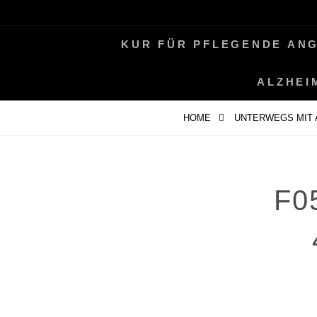
Skip
LEBEN MIT ALZHEIMER
PERIFAIR
to
KUR FÜR PFLEGENDE AN
content
ALZHEI
HOME
UNTERWEGS MIT 
F0