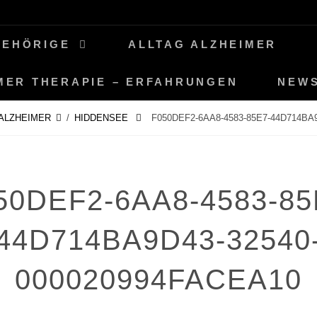
GEHÖRIGE
ALLTAG ALZHEIMER
MER THERAPIE – ERFAHRUNGEN
NEW
ALZHEIMER
/
HIDDENSEE
F050DEF2-6AA8-4583-85E7-44D714BA
50DEF2-6AA8-4583-85
44D714BA9D43-32540
000020994FACEA10