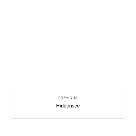
Beitragsnavigation
PREVIOUS
Previous
Hiddensee
post: