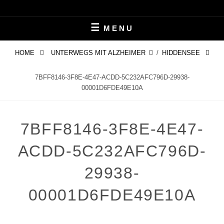
Skip
LEBEN MIT ALZHEIMER
PERIFAIR
to
MENU
content
HOME
UNTERWEGS MIT ALZHEIMER
/
HIDDENSEE
7BFF8146-3F8E-4E47-ACDD-5C232AFC796D-29938-
00001D6FDE49E10A
7BFF8146-3F8E-4E47-
ACDD-5C232AFC796D-
29938-
00001D6FDE49E10A