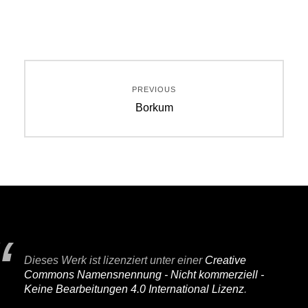
Beitragsnavigation
PREVIOUS
Previous
Borkum
post:
Dieses Werk ist lizenziert unter einer
Creative
Commons Namensnennung - Nicht kommerziell -
Keine Bearbeitungen 4.0 International Lizenz
.