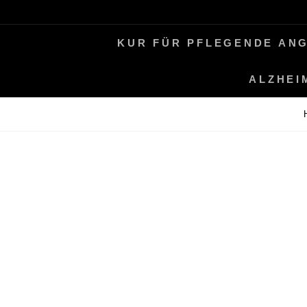
Skip
LEBEN MIT ALZHEIMER
PERIFAIR
to
KUR FÜR PFLEGENDE AN
content
ALZHEI