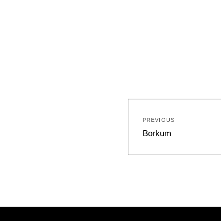
Beitragsnavi
PREVIOUS
Previous
Borkum
post: