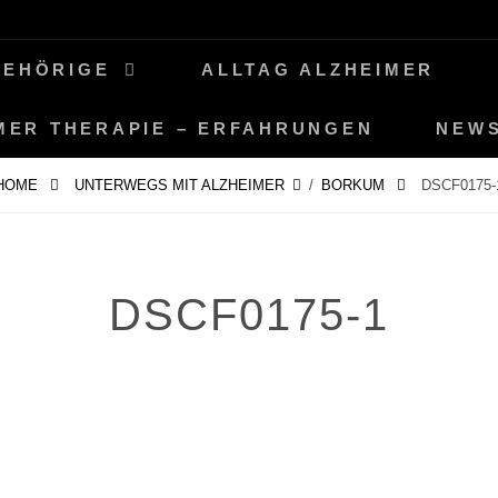
GEHÖRIGE
ALLTAG ALZHEIMER
MER THERAPIE – ERFAHRUNGEN
NEW
HOME
UNTERWEGS MIT ALZHEIMER
/
BORKUM
DSCF0175-
DSCF0175-1