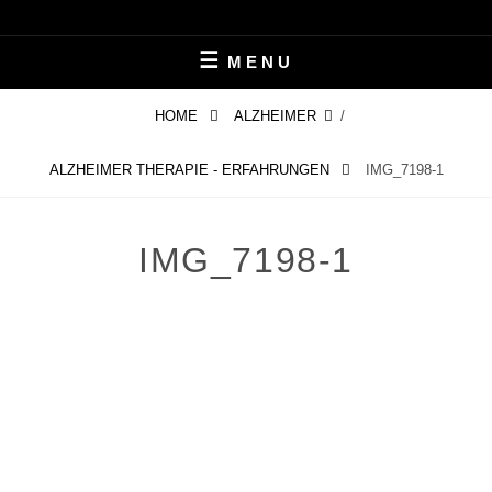
Skip
LEBEN MIT ALZHEIMER
PERIFAIR
to
MENU
content
HOME
ALZHEIMER
/
ALZHEIMER THERAPIE - ERFAHRUNGEN
IMG_7198-1
IMG_7198-1