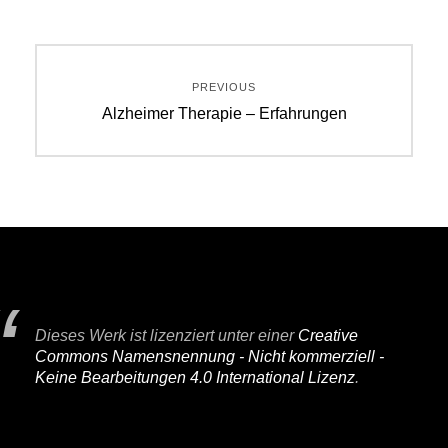
Beitragsnavigation
PREVIOUS
Previous
Alzheimer Therapie – Erfahrungen
post:
Dieses Werk ist lizenziert unter einer
Creative
Commons Namensnennung - Nicht kommerziell -
Keine Bearbeitungen 4.0 International Lizenz
.