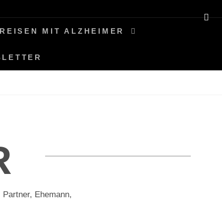
SE
REISEN MIT ALZHEIMER
SLETTER
R
ls Partner, Ehemann,