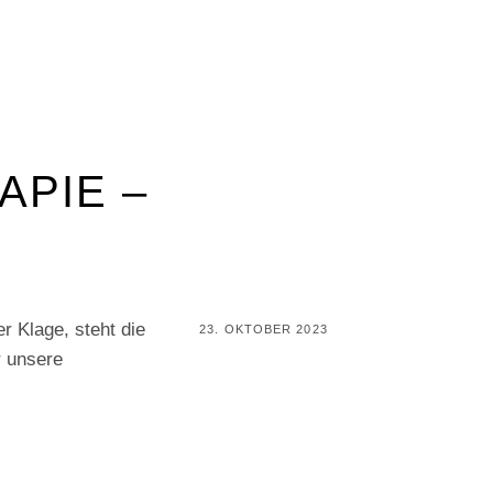
APIE –
r Klage, steht die
POSTED
23. OKTOBER 2023
r unsere
ON
BY
P
E
R
I
F