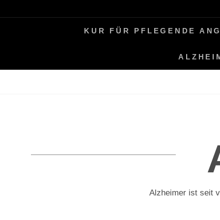
Skip
LEBEN MIT ALZHEIMER
PERIFAIR
to
KUR FÜR PFLEGENDE AN
content
ALZHEI
Alzheimer ist seit 