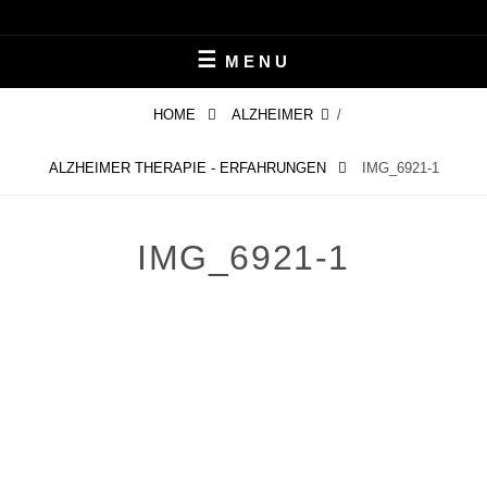
Skip
LEBEN MIT ALZHEIMER
PERIFAIR
to
MENU
content
HOME
ALZHEIMER
/
ALZHEIMER THERAPIE - ERFAHRUNGEN
IMG_6921-1
IMG_6921-1