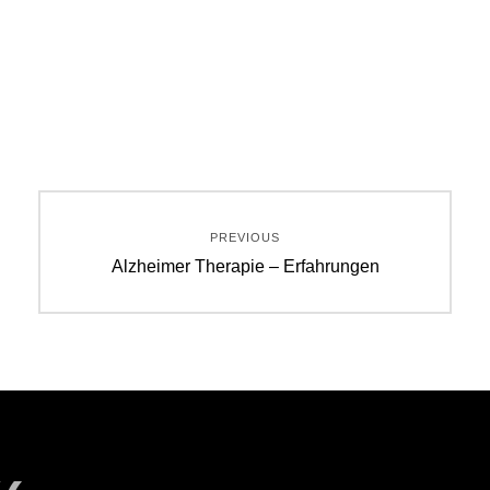
Beitragsnavigation
PREVIOUS
Previous
Alzheimer Therapie – Erfahrungen
post: