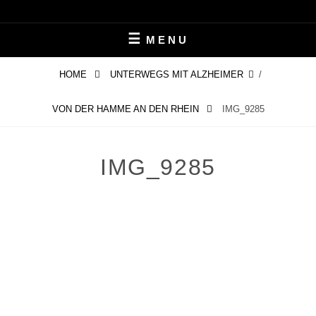
Skip
LEBEN MIT ALZHEIMER
PERIFAIR
to
MENU
content
HOME
UNTERWEGS MIT ALZHEIMER
/
VON DER HAMME AN DEN RHEIN
IMG_9285
IMG_9285