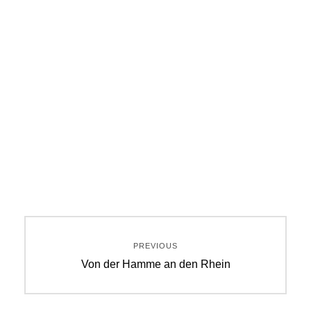
Beitragsnavigation
PREVIOUS
Previous
Von der Hamme an den Rhein
post: