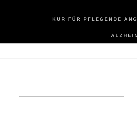
Skip
LEBEN MIT ALZHEIMER
PERIFAIR
to
KUR FÜR PFLEGENDE AN
content
ALZHEI