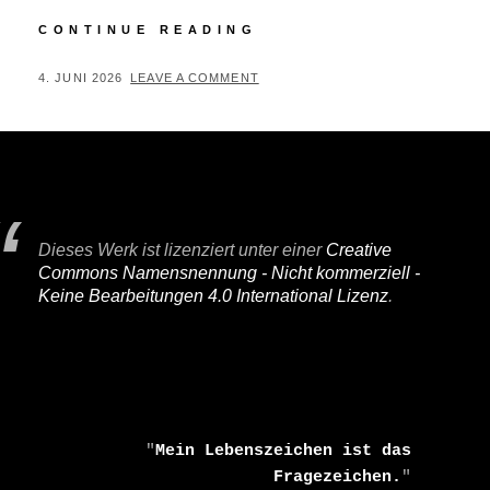
KURZ
CONTINUE READING
MAL
WEG
POSTED
BY
4. JUNI 2026
P
LEAVE A COMMENT
ON
E
R
I
F
A
Dieses Werk ist lizenziert unter einer
Creative
I
Commons Namensnennung - Nicht kommerziell -
R
Keine Bearbeitungen 4.0 International Lizenz
.
    "
Mein Lebenszeichen ist das 
Fragezeichen.
" 
