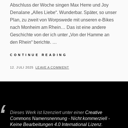
Abschluss der Woche singen Max Herre und Joy
Denalane „Alles Liebe“. Wunderbar. Später, so unser
Plan, zu zweit von Worpswede mit unseren e-Bikes
nach Monheim am Rhein… Das ist eine andere
Geschichte von der ich unter „Von der Hamme an
den Rhein“ berichte. …
WORPSWEDE
CONTINUE READING
POSTED
BY
12. JULI 2025
P
LEAVE A COMMENT
ON
E
R
I
F
A
Dieses Werk ist lizenziert unter einer
Creative
I
Commons Namensnennung - Nicht kommerziell -
R
Keine Bearbeitungen 4.0 International Lizenz
.