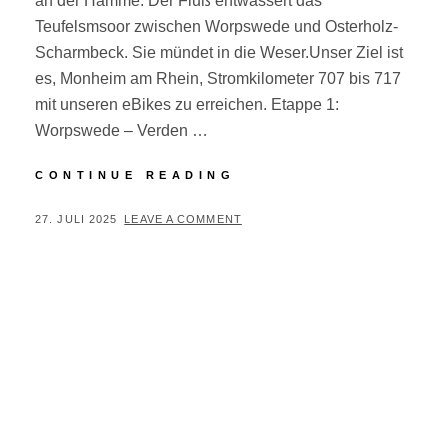
an der Hamme. Der Fluß entwässert das
Teufelsmsoor zwischen Worpswede und Osterholz-
Scharmbeck. Sie mündet in die Weser.Unser Ziel ist
es, Monheim am Rhein, Stromkilometer 707 bis 717
mit unseren eBikes zu erreichen. Etappe 1:
Worpswede – Verden …
VON
CONTINUE READING
DER
HAMME
POSTED
BY
27. JULI 2025
P
LEAVE A COMMENT
AN
ON
E
DEN
R
RHEIN
I
F
A
I
R