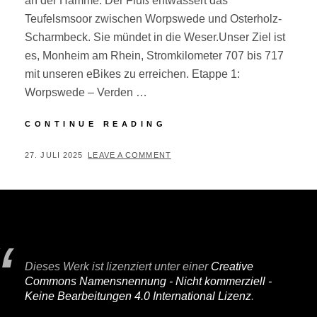
an der Hamme. Der Fluß entwässert das
Teufelsmsoor zwischen Worpswede und Osterholz-
Scharmbeck. Sie mündet in die Weser.Unser Ziel ist
es, Monheim am Rhein, Stromkilometer 707 bis 717
mit unseren eBikes zu erreichen. Etappe 1:
Worpswede – Verden …
VON
CONTINUE READING
DER
HAMME
POSTED
BY
27. JULI 2025
P
LEAVE A COMMENT
AN
ON
E
DEN
R
RHEIN
I
F
A
Dieses Werk ist lizenziert unter einer
Creative
I
Commons Namensnennung - Nicht kommerziell -
R
Keine Bearbeitungen 4.0 International Lizenz
.