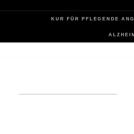
Skip
LEBEN MIT ALZHEIMER
PERIFAIR
to
KUR FÜR PFLEGENDE AN
content
ALZHEI