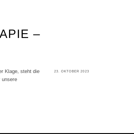
APIE –
r Klage, steht die
POSTED
23. OKTOBER 2023
r unsere
ON
BY
P
E
R
I
F
A
I