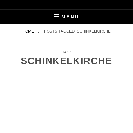
Skip
LEBEN MIT ALZHEIMER
PERIFAIR
to
MENU
content
HOME
POSTS TAGGED
SCHINKELKIRCHE
TAG:
SCHINKELKIRCHE