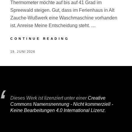
Thermometer möchte auf bis auf 41 Grad im
Spreewald steigen. Gut, dass im Ferienhaus in Alt
Zauche-Wußwerk eine Waschmaschine vorhanden
ist. Anreise Meine Entscheidung steht. …
SPREEWALD
CONTINUE READING
POSTED
BY
19. JUNI 2026
P
ON
E
R
I
F
A
Dieses Werk ist lizenziert unter einer
Creative
I
Commons Namensnennung - Nicht kommerziell -
R
Keine Bearbeitungen 4.0 International Lizenz
.