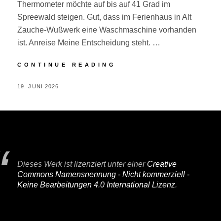
Thermometer möchte auf bis auf 41 Grad im
Spreewald steigen. Gut, dass im Ferienhaus in Alt
Zauche-Wußwerk eine Waschmaschine vorhanden
ist. Anreise Meine Entscheidung steht. …
SPREEWALD
CONTINUE READING
POSTED
BY
19. JUNI 2026
P
ON
E
R
I
F
A
Dieses Werk ist lizenziert unter einer
Creative
I
Commons Namensnennung - Nicht kommerziell -
R
Keine Bearbeitungen 4.0 International Lizenz
.