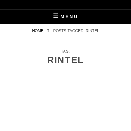
Skip
LEBEN MIT ALZHEIMER
PERIFAIR
to
MENU
content
HOME
POSTS TAGGED
RINTEL
TAG:
RINTEL