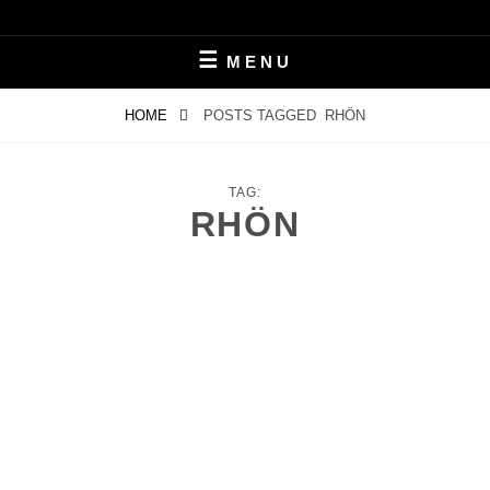
Skip
LEBEN MIT ALZHEIMER
PERIFAIR
to
MENU
content
HOME
POSTS TAGGED
RHÖN
TAG:
RHÖN