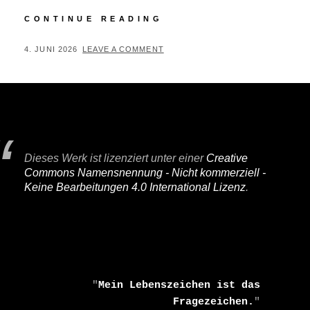
KURZ
CONTINUE READING
MAL
WEG
POSTED
BY
4. JUNI 2026
P
LEAVE A COMMENT
ON
E
R
I
F
A
Dieses Werk ist lizenziert unter einer
Creative
I
Commons Namensnennung - Nicht kommerziell -
R
Keine Bearbeitungen 4.0 International Lizenz
.
    "
Mein Lebenszeichen ist das 
Fragezeichen.
" 
