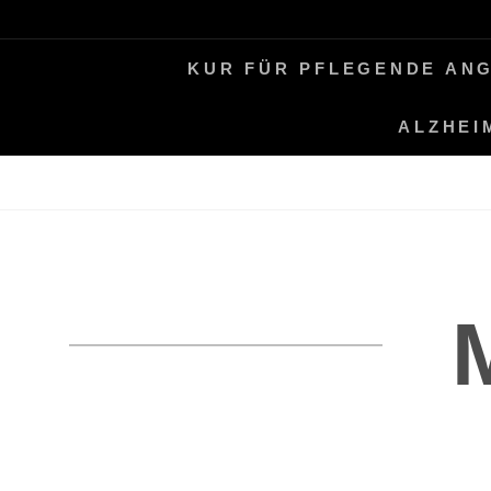
Skip
LEBEN MIT ALZHEIMER
PERIFAIR
to
KUR FÜR PFLEGENDE AN
content
ALZHEI