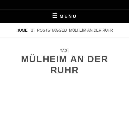
Skip
LEBEN MIT ALZHEIMER
PERIFAIR
to
MENU
content
HOME
POSTS TAGGED
MÜLHEIM AN DER RUHR
TAG:
MÜLHEIM AN DER
RUHR