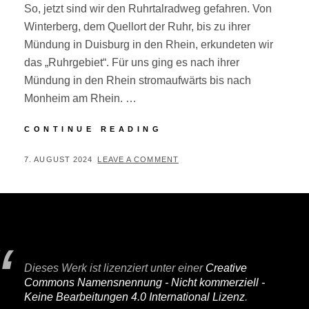
So, jetzt sind wir den Ruhrtalradweg gefahren. Von
Winterberg, dem Quellort der Ruhr, bis zu ihrer
Mündung in Duisburg in den Rhein, erkundeten wir
das „Ruhrgebiet“. Für uns ging es nach ihrer
Mündung in den Rhein stromaufwärts bis nach
Monheim am Rhein. …
RUHR-
CONTINUE READING
RHEIN-
RADTOUR
POSTED
BY
7. AUGUST 2024
P
LEAVE A COMMENT
ON
E
R
I
F
A
Dieses Werk ist lizenziert unter einer
Creative
I
Commons Namensnennung - Nicht kommerziell -
R
Keine Bearbeitungen 4.0 International Lizenz
.