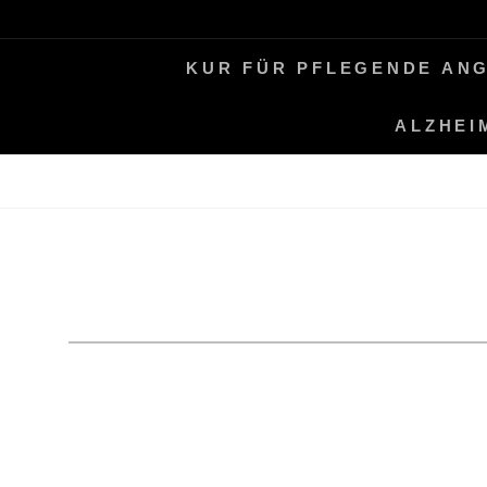
Skip
LEBEN MIT ALZHEIMER
PERIFAIR
to
KUR FÜR PFLEGENDE AN
content
ALZHEI