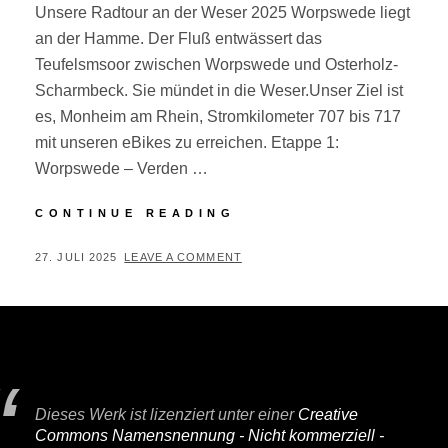
Unsere Radtour an der Weser 2025 Worpswede liegt
an der Hamme. Der Fluß entwässert das
Teufelsmsoor zwischen Worpswede und Osterholz-
Scharmbeck. Sie mündet in die Weser.Unser Ziel ist
es, Monheim am Rhein, Stromkilometer 707 bis 717
mit unseren eBikes zu erreichen. Etappe 1:
Worpswede – Verden …
VON
CONTINUE READING
DER
HAMME
POSTED
BY
27. JULI 2025
P
LEAVE A COMMENT
AN
ON
E
DEN
R
RHEIN
I
F
A
Dieses Werk ist lizenziert unter einer
Creative
I
Commons Namensnennung - Nicht kommerziell -
R