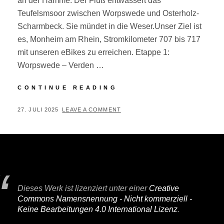
an der Hamme. Der Fluß entwässert das
Teufelsmsoor zwischen Worpswede und Osterholz-
Scharmbeck. Sie mündet in die Weser.Unser Ziel ist
es, Monheim am Rhein, Stromkilometer 707 bis 717
mit unseren eBikes zu erreichen. Etappe 1:
Worpswede – Verden …
VON
CONTINUE READING
DER
HAMME
POSTED
BY
27. JULI 2025
P
LEAVE A COMMENT
AN
ON
E
DEN
R
RHEIN
I
F
A
Dieses Werk ist lizenziert unter einer
Creative
I
Commons Namensnennung - Nicht kommerziell -
R
Keine Bearbeitungen 4.0 International Lizenz
.