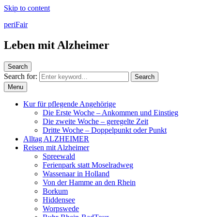
Skip to content
periFair
Leben mit Alzheimer
Search
Search for:
Search
Menu
Kur für pflegende Angehörige
Die Erste Woche – Ankommen und Einstieg
Die zweite Woche – geregelte Zeit
Dritte Woche – Doppelpunkt oder Punkt
Alltag ALZHEIMER
Reisen mit Alzheimer
Spreewald
Ferienpark statt Moselradweg
Wassenaar in Holland
Von der Hamme an den Rhein
Borkum
Hiddensee
Worpswede