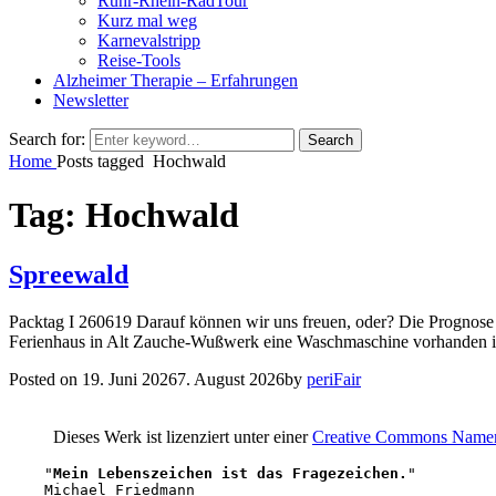
Ruhr-Rhein-RadTour
Kurz mal weg
Karnevalstripp
Reise-Tools
Alzheimer Therapie – Erfahrungen
Newsletter
Search for:
Search
Home
Posts tagged
Hochwald
Tag:
Hochwald
Spreewald
Packtag I 260619 Darauf können wir uns freuen, oder? Die Prognose 
Ferienhaus in Alt Zauche-Wußwerk eine Waschmaschine vorhanden is
Posted on
19. Juni 2026
7. August 2026
by
periFair
Dieses Werk ist lizenziert unter einer
Creative Commons Namensn
    "
Mein Lebenszeichen ist das Fragezeichen.
" 

    Michael Friedmann
