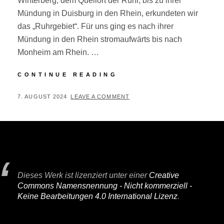
Winterberg, dem Quellort der Ruhr, bis zu ihrer
Mündung in Duisburg in den Rhein, erkundeten wir
das „Ruhrgebiet“. Für uns ging es nach ihrer
Mündung in den Rhein stromaufwärts bis nach
Monheim am Rhein. …
RUHR-
CONTINUE READING
RHEIN-
RADTOUR
POSTED
BY
7. AUGUST 2024
P
LEAVE A COMMENT
ON
E
R
I
F
A
Dieses Werk ist lizenziert unter einer
Creative
I
Commons Namensnennung - Nicht kommerziell -
R
Keine Bearbeitungen 4.0 International Lizenz
.