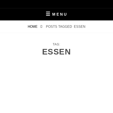
Skip
LEBEN MIT ALZHEIMER
PERIFAIR
to
MENU
content
HOME
POSTS TAGGED
ESSEN
TAG:
ESSEN