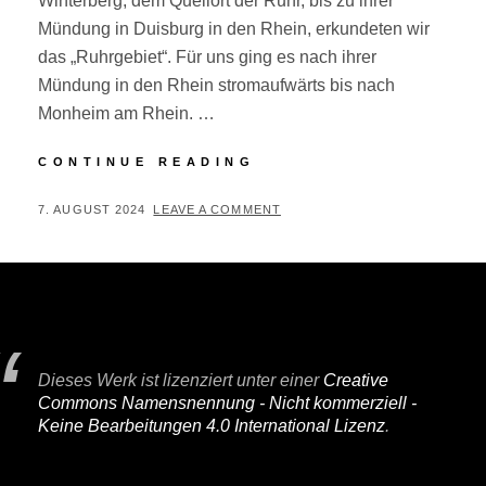
Winterberg, dem Quellort der Ruhr, bis zu ihrer
Mündung in Duisburg in den Rhein, erkundeten wir
das „Ruhrgebiet“. Für uns ging es nach ihrer
Mündung in den Rhein stromaufwärts bis nach
Monheim am Rhein. …
RUHR-
CONTINUE READING
RHEIN-
RADTOUR
POSTED
BY
7. AUGUST 2024
P
LEAVE A COMMENT
ON
E
R
I
F
A
Dieses Werk ist lizenziert unter einer
Creative
I
Commons Namensnennung - Nicht kommerziell -
R
Keine Bearbeitungen 4.0 International Lizenz
.