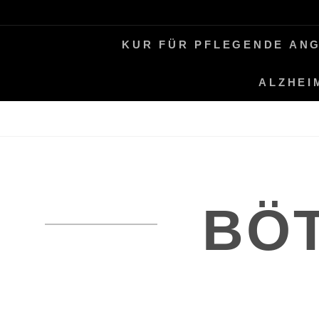
Skip
LEBEN MIT ALZHEIMER
PERIFAIR
to
KUR FÜR PFLEGENDE AN
content
ALZHEI
BÖ