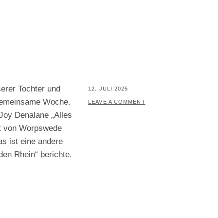
serer Tochter und
POSTED
12. JULI 2025
gemeinsame Woche.
ON
BY
P
LEAVE A COMMENT
oy Denalane „Alles
E
eit von Worpswede
R
 ist eine andere
I
en Rhein“ berichte.
F
A
I
R