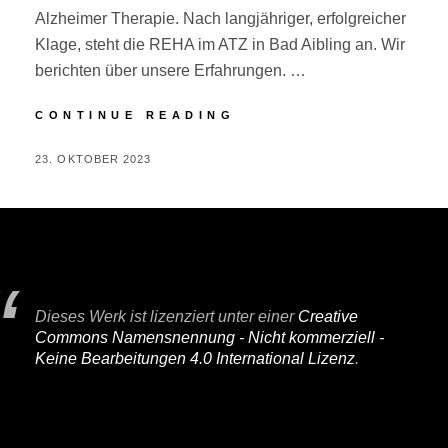
Alzheimer Therapie. Nach langjähriger, erfolgreicher
Klage, steht die REHA im ATZ in Bad Aibling an. Wir
berichten über unsere Erfahrungen. …
ALZHEIMER
CONTINUE READING
THERAPIE
–
POSTED
BY
23. OKTOBER 2023
P
ERFAHRUNGEN
ON
E
R
I
F
A
Dieses Werk ist lizenziert unter einer
Creative
I
Commons Namensnennung - Nicht kommerziell -
R
Keine Bearbeitungen 4.0 International Lizenz
.