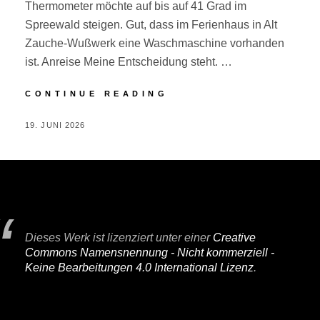
Thermometer möchte auf bis auf 41 Grad im
Spreewald steigen. Gut, dass im Ferienhaus in Alt
Zauche-Wußwerk eine Waschmaschine vorhanden
ist. Anreise Meine Entscheidung steht. …
SPREEWALD
CONTINUE READING
POSTED
BY
19. JUNI 2026
P
ON
E
R
I
F
A
Dieses Werk ist lizenziert unter einer
Creative
I
Commons Namensnennung - Nicht kommerziell -
R
Keine Bearbeitungen 4.0 International Lizenz
.