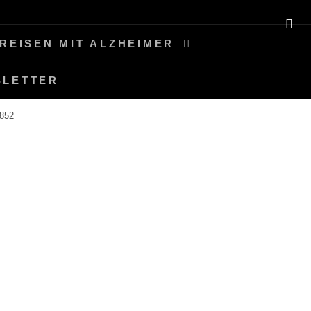
SE
REISEN MIT ALZHEIMER
SLETTER
852