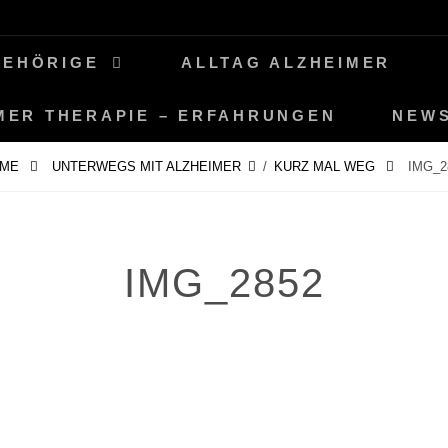
GEHÖRIGE
ALLTAG ALZHEIMER
MER THERAPIE – ERFAHRUNGEN
NEW
OME
UNTERWEGS MIT ALZHEIMER
/
KURZ MAL WEG
IMG_2
IMG_2852