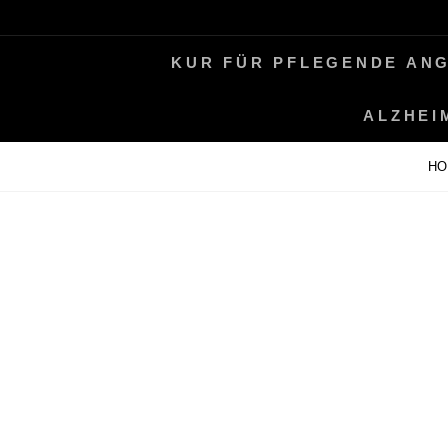
Skip
LEBEN MIT ALZHEIMER
PERIFAIR
to
KUR FÜR PFLEGENDE AN
content
ALZHEI
H