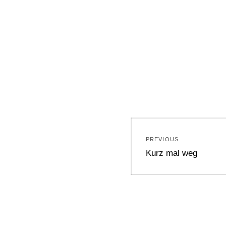
Beitragsnavi
PREVIOUS
Previous
Kurz mal weg
post: